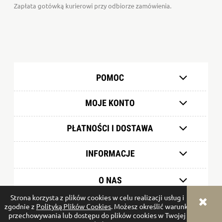
Zapłata gotówką kurierowi przy odbiorze zamówienia.
POMOC
MOJE KONTO
PŁATNOŚCI I DOSTAWA
INFORMACJE
O NAS
Strona korzysta z plików cookies w celu realizacji usług i
zgodnie z
Polityką Plików Cookies
. Możesz określić warunki
pokaż pełną wersję strony
przechowywania lub dostępu do plików cookies w Twojej