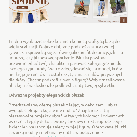
Trudno wyobrazić sobie bez nich kobiecą szafę. Są bazą do
wielu stylizacji. Dobrze dobrane podkreślą atuty twojej
sylwetki i sprawdzą się zarówno jako outfit do pracy, jak i na
imprezę, czy biznesowe spotkanie. Bluzka powinna
odzwierciedlać twój charakter i pasować kolorystycznie do
twojego typu urody. Warto zdecydować się na model, który
nie krępuje ruchów i został uszyty z materiałów przyjaznych
dla skóry. Chcesz podkreślić swoją figurę? Wybierz taliowaną
bluzkę, która doskonale podkreśli atuty twojej sylwetki.
Odważne projekty eleganckich bluzek
Przedstawiamy ofertę bluzek z lejącym dekoltem. Lubisz
wyglądać elegancko, ale nie nudno? Znajdziesz tutaj
niesamowite projekty ubrań w żywych kolorach i odważnych
wzorach. Lejący dekolt tworzy ciekawy efekt a oprócz tego
świetnie wyeksponuje zalety twojej figury. Oferowane bluzki
stworzą modny i niebanalny outfit w połączeniu z