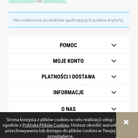
szarawarami
lub
spódnicami
.
Nie znaleziono produktów spełniających podane kryteria.
POMOC
MOJE KONTO
PŁATNOŚCI I DOSTAWA
INFORMACJE
O NAS
Strona korzysta z plików cookies w celu realizacji usług i
zgodnie z
Polityką Plików Cookies
. Możesz określić warunki
pokaż pełną wersję strony
przechowywania lub dostępu do plików cookies w Twojej
przeglądarce.