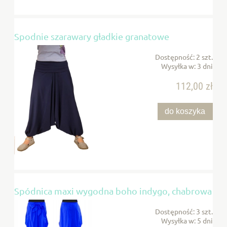
Spodnie szarawary gładkie granatowe
Dostępność:
2 szt.
Wysyłka w:
3 dni
112,00 zł
do koszyka
Spódnica maxi wygodna boho indygo, chabrowa
Dostępność:
3 szt.
Wysyłka w:
5 dni