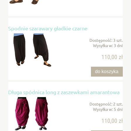
Spodnie szarawary gładkie czarne
Dostępność:
3 szt.
Wysyłka w:
3 dni
110,00 zł
do koszyka
Długa spódnica long z zaszewkami amarantowa
Dostępność:
2 szt.
Wysyłka w:
5 dni
110,00 zł