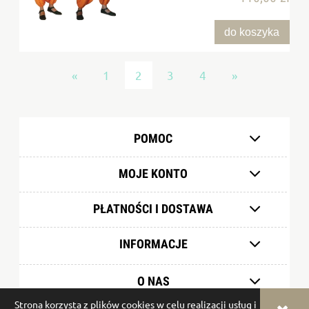
do koszyka
«
1
2
3
4
»
POMOC
MOJE KONTO
PŁATNOŚCI I DOSTAWA
INFORMACJE
O NAS
Strona korzysta z plików cookies w celu realizacji usług i