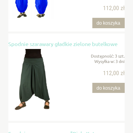
112,00 zł
do koszyka
Spodnie szarawary gładkie zielone butelkowe
Dostępność:
3 szt.
Wysyłka w:
3 dni
112,00 zł
do koszyka