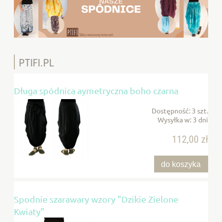
PTIFI.PL
Długa spódnica aymetryczna boho czarna
Dostępność:
3 szt.
Wysyłka w:
3 dni
112,00 zł
do koszyka
Spodnie szarawary wzory "Dzikie Zielone
Kwiaty"